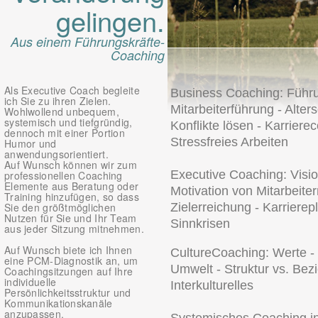
gelingen.
Aus einem Führungskräfte-
Coaching
Als Executive Coach begleite
Business Coaching:
Führu
ich Sie zu ihren Zielen.
Mitarbeiterführung - Alte
Wohlwollend unbequem,
systemisch und tiefgründig,
Konflikte lösen - Karrier
dennoch mit einer Portion
Stressfreies Arbeiten
Humor und
anwendungsorientiert.
Auf Wunsch können wir zum
Executive Coaching:
Visi
professionellen Coaching
Elemente aus Beratung oder
Motivation von Mitarbeiter
Training hinzufügen, so dass
Sie den größtmöglichen
Zielerreichung - Karrier
Nutzen für Sie und Ihr Team
Sinnkrisen
aus jeder Sitzung mitnehmen.
Auf Wunsch biete ich Ihnen
CultureCoaching:
Werte -
eine PCM-Diagnostik an, um
Umwelt - Struktur vs. Bezi
Coachingsitzungen auf Ihre
individuelle
Interkulturelles
Persönlichkeitsstruktur und
Kommunikationskanäle
anzupassen.